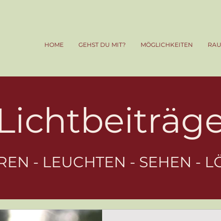
HOME
GEHST DU MIT?
MÖGLICHKEITEN
RA
Lichtbeiträg
REN - LEUCHTEN - SEHEN - L