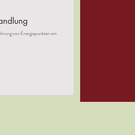
andlung
rührung von Energiepunkten am